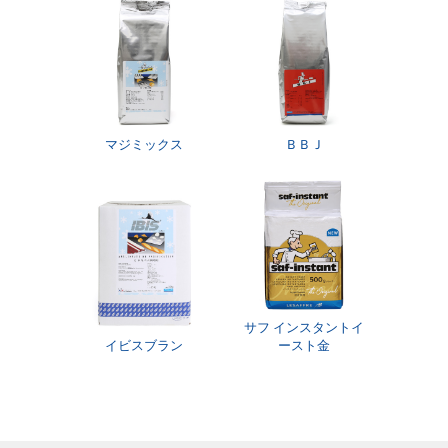
マジミックス
ＢＢＪ
サフ インスタントイ
イビスブラン
ースト金