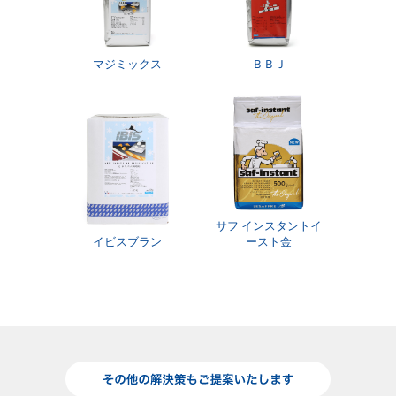
マジミックス
ＢＢＪ
サフ インスタントイ
イビスブラン
ースト金